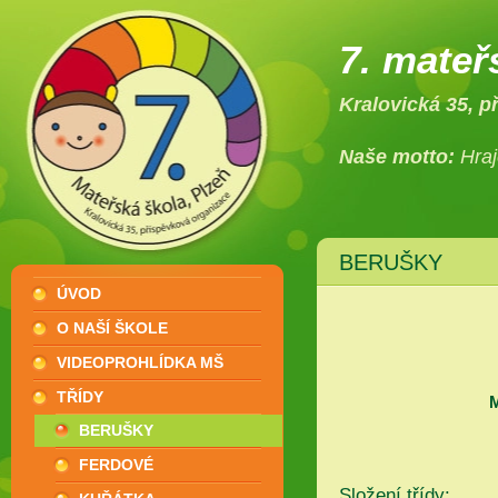
7. mateř
Kralovická 35, p
Naše motto:
Hraj
BERUŠKY
ÚVOD
O NAŠÍ ŠKOLE
VIDEOPROHLÍDKA MŠ
TŘÍDY
M
BERUŠKY
FERDOVÉ
Složení třídy: