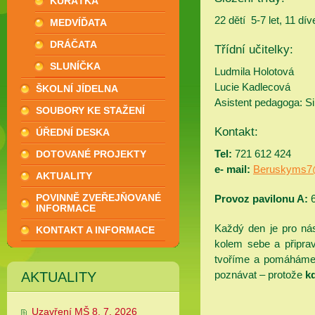
KUŘÁTKA
22 dětí 5-7 let, 11 dí
MEDVÍĎATA
DRÁČATA
Třídní učitelky:
SLUNÍČKA
Ludmila Holotová
Lucie Kadlecová
ŠKOLNÍ JÍDELNA
Asistent pedagoga: S
SOUBORY KE STAŽENÍ
Kontakt:
ÚŘEDNÍ DESKA
Tel:
721 612 424
DOTOVANÉ PROJEKTY
e- mail:
Beruskyms7
AKTUALITY
POVINNĚ ZVEŘEJŇOVANÉ
Provoz pavilonu A:
INFORMACE
Každý den je pro ná
KONTAKT A INFORMACE
kolem sebe a připra
tvoříme a pomáháme s
poznávat – protože
k
AKTUALITY
Uzavření MŠ 8. 7. 2026