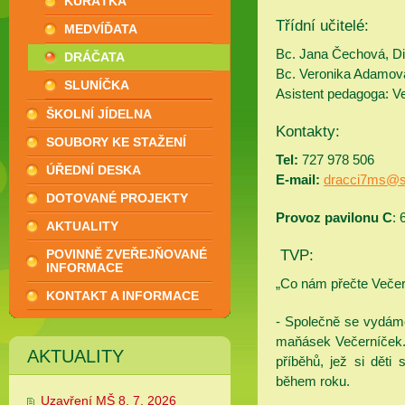
KUŘÁTKA
Třídní učitelé:
MEDVÍĎATA
Bc. Jana Čechová, Di
DRÁČATA
Bc. Veronika Adamov
SLUNÍČKA
Asistent pedagoga: Ve
ŠKOLNÍ JÍDELNA
Kontakty:
SOUBORY KE STAŽENÍ
Tel:
727 978 506
ÚŘEDNÍ DESKA
E-mail:
dracci7ms@
DOTOVANÉ PROJEKTY
Provoz pavilonu C
: 
AKTUALITY
POVINNĚ ZVEŘEJŇOVANÉ
TVP:
INFORMACE
„Co nám přečte Večer
KONTAKT A INFORMACE
- Společně se vydáme
maňásek Večerníček.
AKTUALITY
příběhů, jež si děti
během roku.
Uzavření MŠ 8. 7. 2026