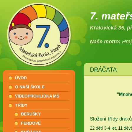
7. mateř
Kralovická 35, p
Naše motto:
Hraj
DRÁČATA
ÚVOD
O NAŠÍ ŠKOLE
"Mnohem
VIDEOPROHLÍDKA MŠ
TŘÍDY
BERUŠKY
Složení třídy draků
FERDOVÉ
22 dětí 3-4 let, 11 dě