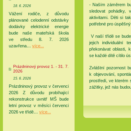
- Naším záměrem bud
18. 6. 2026
sledovat pohádky, v
Vážení rodiče, z důvodu
aktivitami. Děti si ta
plánované celodenní odstávky
potřebné pro úspěšný 
dodávky elektrické energie
bude naše mateřská škola
V naší třídě se bude
ve středu 8. 7. 2026
jejich individuáln
uzavřena…
více...
překonávat oblasti, 
se každé dítě cítilo ú
Prázdninový provoz 1. - 31. 7.
Zvláštní pozornost 
2026
k objevování, spontá
15. 6. 2026
prostředí, ve kterém 
Prázdninový provoz v červenci
zážitky, jež nás budou
2026 Z důvodu probíhající
rekonstrukce uvnitř MŠ bude
letní provoz v měsíci červenci
2026 ve třídě…
více...