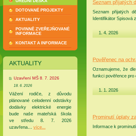
ÚŘEDNÍ DESKA
Seznam přijatých d
DOTOVANÉ PROJEKTY
Seznam přijatých dě
Identifikátor Spisová
AKTUALITY
POVINNĚ ZVEŘEJŇOVANÉ
1. 4. 2026
INFORMACE
KONTAKT A INFORMACE
Pověřenec na ochr
AKTUALITY
Oznamujeme, že dle 
funkci pověřence pro
Uzavření MŠ 8. 7. 2026
18. 6. 2026
1. 1. 2026
Vážení rodiče, z důvodu
plánované celodenní odstávky
dodávky elektrické energie
bude naše mateřská škola
Prominutí úplaty z
ve středu 8. 7. 2026
Informace k prominut
uzavřena…
více...