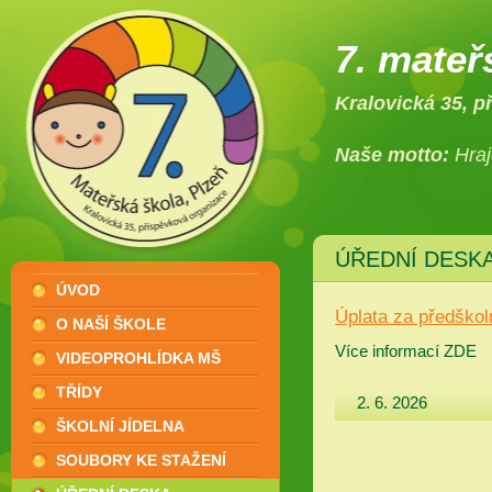
7. mateř
Kralovická 35, p
Naše motto:
Hraj
ÚŘEDNÍ DESK
ÚVOD
Úplata za předškol
O NAŠÍ ŠKOLE
Více informací ZDE
VIDEOPROHLÍDKA MŠ
TŘÍDY
2. 6. 2026
ŠKOLNÍ JÍDELNA
SOUBORY KE STAŽENÍ